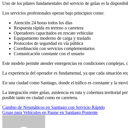
Uno de los pilares fundamentales del servicio de grúas es la disponib
Los servicios profesionales operan bajo principios como:
Atención 24 horas todos los días
Respuesta rápida en terreno o carretera
Operadores capacitados en rescate vehicular
Equipamiento moderno de carga y traslado
Protocolos de seguridad en vía pública
Coordinación con servicios complementarios
Comunicación constante con el usuario
Este modelo permite atender emergencias en condiciones complejas, co
La experiencia del operador es fundamental, ya que cada situación requ
En una ciudad como Santiago, donde el tráfico es constante y la movil
La integración entre grúas, asistencia en ruta y cobertura territoria
posible tanto en ciudad como en carretera.
Navegación
Cambio de Neumáticos en Santiago con Servicio Rápido
Gruas para Vehículos en Panne en Santiago Poniente
de
entradas