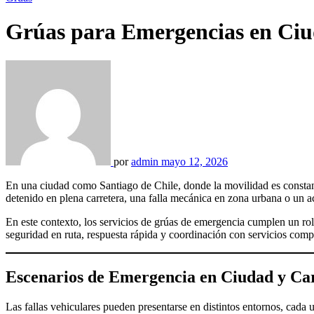
Grúas para Emergencias en Ciu
por
admin
mayo 12, 2026
En una ciudad como Santiago de Chile, donde la movilidad es constante y las vías urbanas se conectan con autopistas de alto flujo, las emergencias vehiculares pueden ocurrir en cualquier momento. Un vehículo
detenido en plena carretera, una falla mecánica en zona urbana o un a
En este contexto, los servicios de grúas de emergencia cumplen un rol 
seguridad en ruta, respuesta rápida y coordinación con servicios co
Escenarios de Emergencia en Ciudad y Ca
Las fallas vehiculares pueden presentarse en distintos entornos, cada