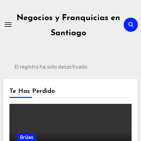
Ir
al
Negocios y Franquicias en
contenido
Santiago
El registro ha sido desactivado.
Te Has Perdido
Grúas