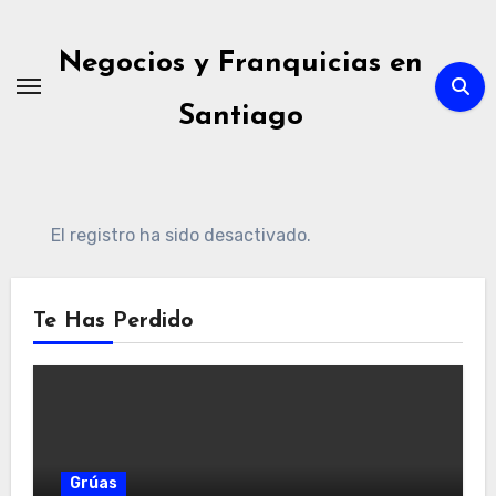
Ir
al
Negocios y Franquicias en
contenido
Santiago
El registro ha sido desactivado.
Te Has Perdido
Grúas