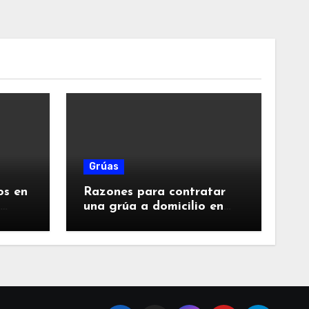
Grúas
os en
Razones para contratar
una grúa a domicilio en
Santiago