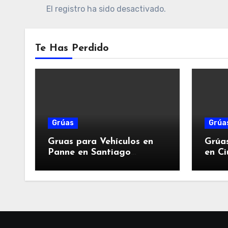
El registro ha sido desactivado.
Te Has Perdido
Grúas
Grúa
Gruas para Vehículos en
Grúa
Panne en Santiago
en Ci
Poniente