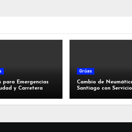
s
Grúas
s para Emergencias
Cambio de Neumátic
udad y Carretera
Santiago con Servicio
Rápido