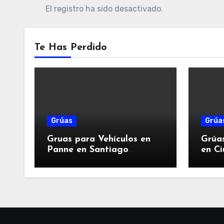
El registro ha sido desactivado.
Te Has Perdido
Grúas
Grúa
Gruas para Vehículos en
Grúa
Panne en Santiago
en Ci
Poniente