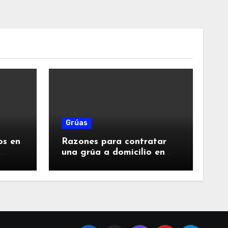
Grúas
os en
Razones para contratar
una grúa a domicilio en
Santiago