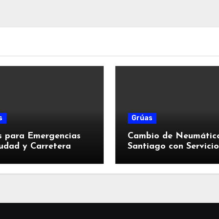
s
Grúas
s para Emergencias
Cambio de Neumátic
udad y Carretera
Santiago con Servicio
Rápido