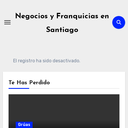
Ir
al
Negocios y Franquicias en
contenido
Santiago
El registro ha sido desactivado.
Te Has Perdido
Grúas